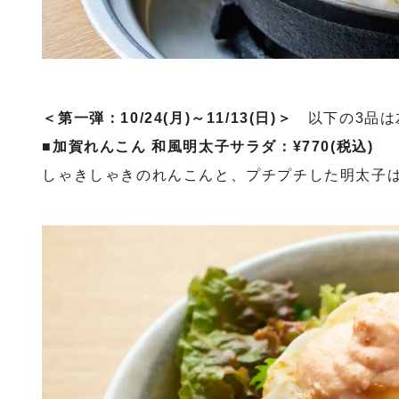
＜第一弾：10/24(月)～11/13(日)＞
以下の3品は
■加賀れんこん 和風明太子サラダ：¥770(税込)
しゃきしゃきのれんこんと、プチプチした明太子